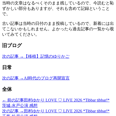
当時の文章はなるべくそのまま残しているので、今読むと恥
ずかしい部分もありますが、それも含めて記録ということ
で。
古い記事は当時の日付のまま投稿しているので、新着には出
てこないかもしれません。よかったら過去記事の一覧から覗
いてみてください。
旧ブログ
次の記事 →
【移植】記憶のゆりかご
日常
次の記事 →
AI時代のブログ再開宣言
全体
← 前の記事
田村ゆかり LOVE ♡ LIVE 2026 *Tibbar tibbar!*
茨城-水戸公演 感想
次の記事 →
田村ゆかり LOVE ♡ LIVE 2026 *Tibbar tibbar!*