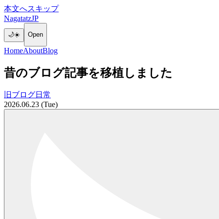
本文へスキップ
NagatatzJP
🌙
☀️
Open
Home
About
Blog
昔のブログ記事を移植しました
旧ブログ
日常
2026.06.23 (Tue)