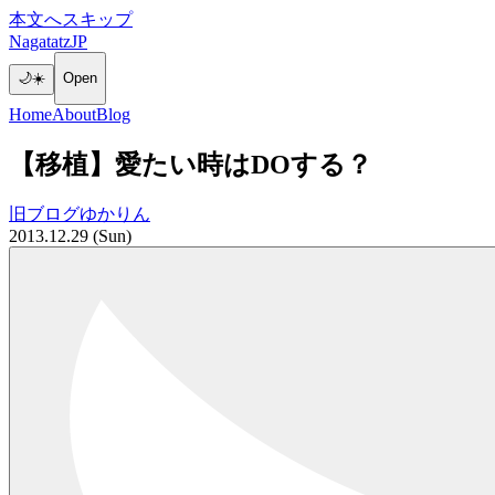
本文へスキップ
NagatatzJP
🌙
☀️
Open
Home
About
Blog
【移植】愛たい時はDOする？
旧ブログ
ゆかりん
2013.12.29 (Sun)