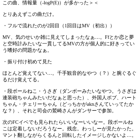
この曲、情報量（-logP(E)）が多かった＞＜
とりあえずこの曲だけ。
・フルで流れたのが2回目（1回目はMV（初出））
MV、気のせいか雑に見えてしまったなぁ…。Ffとか恋と夢
と空時計みたいな一貫してるMVの方が個人的に好きってい
う嗜好の問題かなぁ。
・振り付け初めて見た
ほとんど覚えてない…。千手観音的なやつ（？）と腕ぐるぐ
るだけ覚えてる。
・段ボールねこ・うさぎ（ダンボーみたいなやつ。うさぎは
連装砲ちゃんみたいだなぁと思った）、外国人ボブ、ハート
ちゃん・チェリーちゃん（どっちかがaknさんていってたか
な？）、それと司会の鷲崎さんがダンサーで参加。
次のFCイベでも見られたらいいなーいいなー。段ボールね
こは定着しないだろうなー。残念。わっしーが見たかった。
マント翻しながらくるんと回転したイメージしかないよ…。