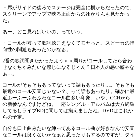
・席がサイドの後ろでステージは完全に横からだったので、
スクリーンでアップで映る正面からのゆかりんも見たかっ
た。
あー、どこ見ればいいの、っていう。
・コールが被って歌詞聴こえなくてモヤっと。スピーカの指
向性の問題もあったのかなぁ。
2番の歌詞聞きたかったよう＞＜周りがコールしてたら合わ
せなくちゃみたいな感じになるじゃん？日本人の悪い癖やな
ぁ…。
コールがそもそもあってないって話もあったり…。そもそも
最近のコール安直じゃない？、って話もあったり。確かに最
近ふーふーふわふわなコール曲多い印象。いや、CCHから
の新参なんですけどね。一応シングル・アルバムは大方網羅
してるしライブBDに関しては揃えましたね。DVDはこれか
らの予定。
自分も口上曲みたいな練ってあるコール曲が好きなんで安直
なコールは良くないかなぁと思ったりもするのですが、タイ