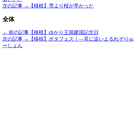
次の記事 →
【移植】雪より桜が早かった
全体
← 前の記事
【移植】ゆかり王国建国記念日
次の記事 →
【移植】ポタフェス！―耳に這いよるれぞりゅ
ーしょん