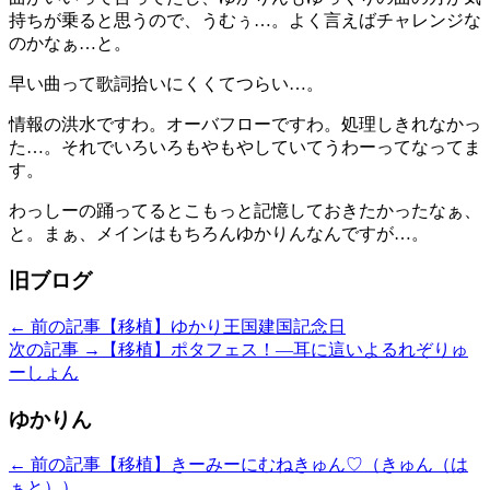
持ちが乗ると思うので、うむぅ…。よく言えばチャレンジな
のかなぁ…と。
早い曲って歌詞拾いにくくてつらい…。
情報の洪水ですわ。オーバフローですわ。処理しきれなかっ
た…。それでいろいろもやもやしていてうわーってなってま
す。
わっしーの踊ってるとこもっと記憶しておきたかったなぁ、
と。まぁ、メインはもちろんゆかりんなんですが…。
旧ブログ
← 前の記事
【移植】ゆかり王国建国記念日
次の記事 →
【移植】ポタフェス！―耳に這いよるれぞりゅ
ーしょん
ゆかりん
← 前の記事
【移植】きーみーにむねきゅん♡（きゅん（は
ぁと））