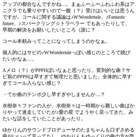
アップの都合なんですかね…。まぁふーふーふわふわ系はア
ニクラでも乗りやすいので一般（？）受けはいいとは思うん
ですが。コールに関する議論は♪W:Wondertale、♪Fantastic
future、♪スパークリング☆トラベラー でもあったりして、
早期の解決をお願いしたいところ（誰に？
コール本頼みってことになってしまうのかなぁ。
個人的にはサビの♪W:Wondertaleっぽい感じのところで跳び
たいかなぁ…。
Aメロ（？）がPPPHぼいなぁと思ったり。変則的な曲？サ
ビ前のPPPHは早すぎて無理だと思いました。全体的に早す
ぎてコール入らない感じ？
・てか曲のテンポ少し早すぎやしませんか…？
水樹奈々ファンの人が、水樹奈々は一時期から難しい曲ばか
りやって迷走していたが♪愛の星 でようやく戻ってきた、み
たいな話をしていたことがあったり。
ゆかりんのサウンドプロデューサのたまちゃんも口ずさめる
曲がいいって言ってたし、ゆかりんもゆっくりの曲の方が気