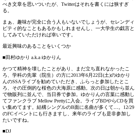
べき文章を思いついたが、Twitterはそれを書くには狭すぎ
る。
まぁ、趣味が完全に合う人もいないでしょうが、セレンディ
ピティ的なこともあるかもしれませんし、一大学生の戯言と
してみていただければ幸いです。
最近興味のあることをいくつか
■田村ゆかり a.k.a ゆかりん
かつて精神を壊したことがあり、まだ立ち直れなかったこ
ろ、学科の先輩（院生）の方に2013年6月22日(土)のゆかり
んのSSAライブを勧めていただき、ふらっと参加したとこ
ろ、その圧倒的な桜色の大海原に感動。次の日は朝から並ん
で物販列に並んで、当日券で参加。ゆかりんの言葉に感動し
てファンクラブ Mellow Prettyに入会。ライブBDやらCDを買
い集めてます。結構シングルのB面に名曲が多くて…。12/29
のFCイベントにも行きますし、来年のライブも是非参加し
たいですね。
■DJ