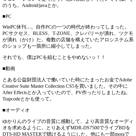
のうち。Android/javaとか。
■PC
WinPC休刊…。自作PCの一つの時代が終わってしまった。
PCサクセス、BLESS、T-ZONE、クレバリーが潰れ、ツクモ
が潰れ（かけ）た。複数の店舗を構えていたアロシステム系
のショップも一箇所に縮小してしまった。
それでも、僕はPCを組むことをやめないッ！！
■動画
とある公益財団法人で働いていた時にたまったお金でAdobe
Creative Suite Master Collection CS5を買いました。その中に
After Effectsとか入っていたので、PV作ったりしましたね。
Trapcodeとかも使って。
■オーディオ
ゆかりんのライブの音質に感動して、より高音質なオーディ
オを求めるように。とりあえずMDR-DS7500でライブBDを
DTS-HD MASTERで聴けるようにした。他にも一部moraで