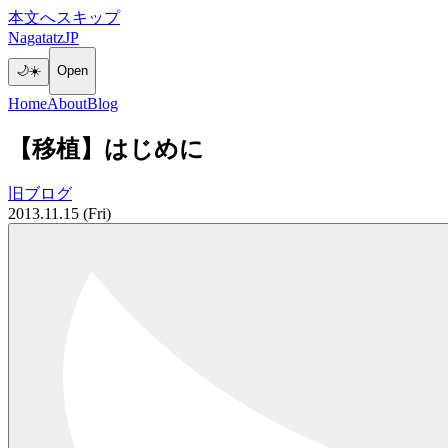
本文へスキップ
NagatatzJP
🌙
☀️
Open
Home
About
Blog
【移植】はじめに
旧ブログ
2013.11.15 (Fri)