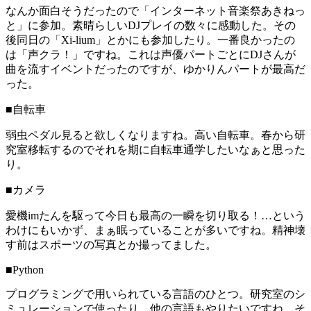
なんか面白そうだったので「インターネット音楽祭あきねっ
と」に参加。素晴らしいDJプレイの数々に感動した。その
後同日の「Xi-lium」とかにも参加したり。一番良かったの
は「声クラ！」ですね。これは声優パートごとにDJさんが
曲を流すイベントだったのですが、ゆかりんパートが最高だ
った。
■自転車
弱虫ペダル見ると欲しくなりますね。高い自転車。春から研
究室移転するのでそれを期に自転車通学したいなぁと思った
り。
■カメラ
愛機imたんを駆って今日も最高の一瞬を切り取る！…という
わけにもいかず、まぁ眠っていることが多いですね。精神壊
す前はスポーツの写真とか撮ってました。
■Python
プログラミングで用いられている言語のひとつ。研究室のシ
ミュレーションで使ったり。他の言語もやりたいですね。そ