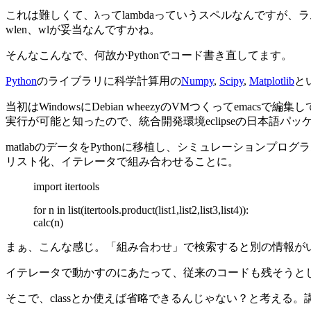
これは難しくて、λってlambdaっていうスペルなんですが、ラムダ
wlen、wlが妥当なんですかね。
そんなこんなで、何故かPythonでコード書き直してます。
Python
のライブラリに科学計算用の
Numpy
,
Scipy
,
Matplotlib
と
当初はWindowsにDebian wheezyのVMつくってema
実行が可能と知ったので、統合開発環境eclipseの日本語パッ
matlabのデータをPythonに移植し、シミュレーショ
リスト化、イテレータで組み合わせることに。
import itertools
for n in list(itertools.product(list1,list2,list3,list4)):
calc(n)
まぁ、こんな感じ。「組み合わせ」で検索すると別の情報が
イテレータで動かすのにあたって、従来のコードも残そうとし
そこで、classとか使えば省略できるんじゃない？と考え