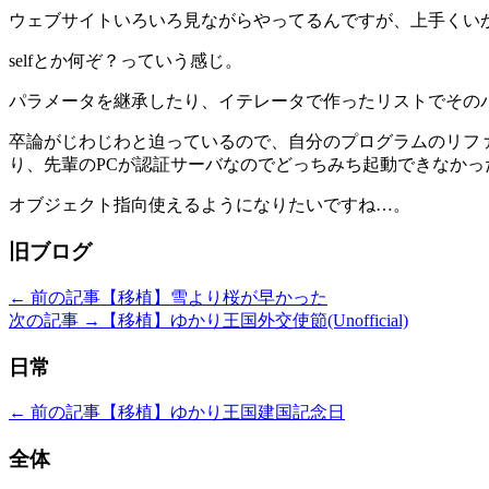
ウェブサイトいろいろ見ながらやってるんですが、上手くい
selfとか何ぞ？っていう感じ。
パラメータを継承したり、イテレータで作ったリストでその
卒論がじわじわと迫っているので、自分のプログラムのリファ
り、先輩のPCが認証サーバなのでどっちみち起動できなかっ
オブジェクト指向使えるようになりたいですね…。
旧ブログ
← 前の記事
【移植】雪より桜が早かった
次の記事 →
【移植】ゆかり王国外交使節(Unofficial)
日常
← 前の記事
【移植】ゆかり王国建国記念日
全体