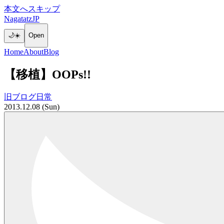
本文へスキップ
NagatatzJP
🌙
☀️
Open
Home
About
Blog
【移植】OOPs!!
旧ブログ
日常
2013.12.08 (Sun)