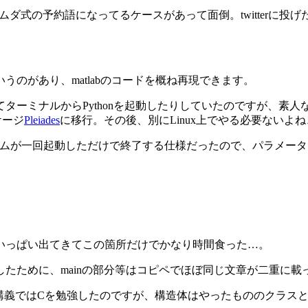
式の予約語になってるケースがあって面倒。twitterに投げたらwa
いうのがあり、matlabのコードを概ね再現できます。
csで編集してターミナルからPythonを起動したりしていたのですが、素
ケージ
Pleiades
に移行。その後、別にLinux上でやる必要ないよね
ンプログラムが一回起動しただけで終了する仕様だったので、パラ
いっぱい出てきてこの箇所だけでかなり時間食った…。
たために、mainの部分等はコピペでほぼ同じ文章が二重に載
る。講義ではCを勉強したのですが、構造体はやったもののクラ