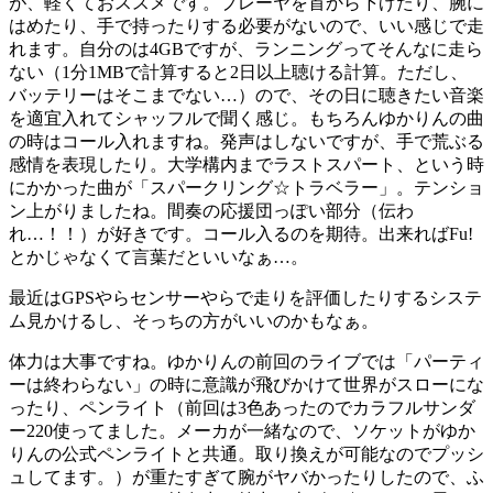
が、軽くておススメです。プレーヤを首から下げたり、腕に
はめたり、手で持ったりする必要がないので、いい感じで走
れます。自分のは4GBですが、ランニングってそんなに走ら
ない（1分1MBで計算すると2日以上聴ける計算。ただし、
バッテリーはそこまでない…）ので、その日に聴きたい音楽
を適宜入れてシャッフルで聞く感じ。もちろんゆかりんの曲
の時はコール入れますね。発声はしないですが、手で荒ぶる
感情を表現したり。大学構内までラストスパート、という時
にかかった曲が「スパークリング☆トラベラー」。テンショ
ン上がりましたね。間奏の応援団っぽい部分（伝わ
れ…！！）が好きです。コール入るのを期待。出来ればFu!
とかじゃなくて言葉だといいなぁ…。
最近はGPSやらセンサーやらで走りを評価したりするシステ
ム見かけるし、そっちの方がいいのかもなぁ。
体力は大事ですね。ゆかりんの前回のライブでは「パーティ
ーは終わらない」の時に意識が飛びかけて世界がスローにな
ったり、ペンライト（前回は3色あったのでカラフルサンダ
ー220使ってました。メーカが一緒なので、ソケットがゆか
りんの公式ペンライトと共通。取り換えが可能なのでプッシ
ュしてます。）が重たすぎて腕がヤバかったりしたので、ふ