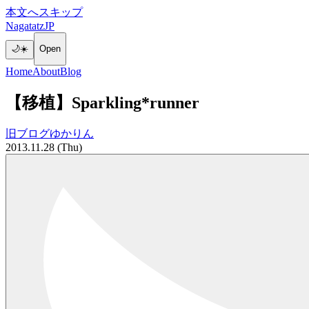
本文へスキップ
NagatatzJP
🌙
☀️
Open
Home
About
Blog
【移植】Sparkling*runner
旧ブログ
ゆかりん
2013.11.28 (Thu)