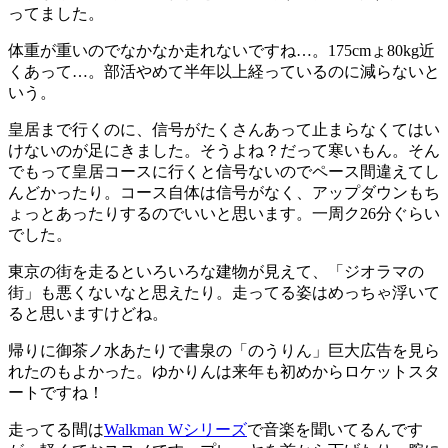
ってました。
体重が重いのでなかなか走れないですね…。175cmょ80kg近
くあって…。部活やめて半年以上経っているのに減らないと
いう。
皇居まで行くのに、信号がたくさんあって止まらなくてはい
けないのが足にきました。そうよね？だって寒いもん。そん
でもって皇居コースに行くと信号ないのでペース間違えてし
んどかったり。コース自体は信号がなく、アップダウンもち
ょっとあったりするのでいいと思います。一周ク26分ぐらい
でした。
東京の街を走るといろいろな建物が見えて、「ジオラマの
街」も悪くないなと思えたり。走ってる姿はめっちゃ浮いて
ると思いますけどね。
帰りに御茶ノ水あたりで書泉の「のうりん」巨大広告を見ら
れたのもよかった。ゆかりんは来年も初めからロケットスタ
ートですね！
走ってる間は
Walkman Wシリーズ
で音楽を聞いてるんです