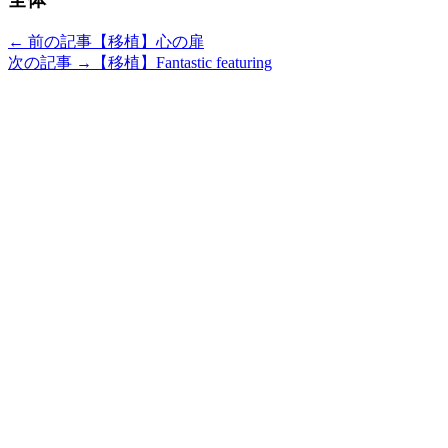
← 前の記事
【移植】心の扉
次の記事 →
【移植】Fantastic featuring