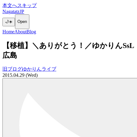
本文へスキップ
NagatatzJP
🌙
☀️
Open
Home
About
Blog
【移植】＼ありがとう！／ゆかりんSsL
広島
旧ブログ
ゆかりん
ライブ
2015.04.29 (Wed)